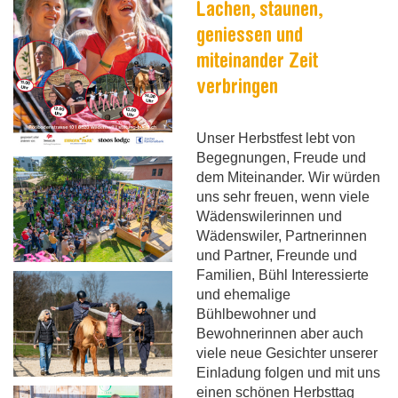
Lachen, staunen,
geniessen und
ohnen
ckerei-Konditorei
ohnen
arten- und Landschaftsbau
ermietung Ferienhaus Friedheim
estamentspende
miteinander Zeit
verbringen
ufnahme
tallwerkstatt
ufnahme
astronomie
pendenberatung
Unser Herbstfest lebt von
ternrat
ontagewerkstatt
ulinarische Geschenke
Begegnungen, Freude und
dem Miteinander. Wir würden
uns sehr freuen, wenn viele
hreinerei
tallwerkstatt
Wädenswilerinnen und
Wädenswiler, Partnerinnen
cility Services
hreinerei
und Partner, Freunde und
Familien, Bühl Interessierte
und ehemalige
ontagewerkstatt
Bühlbewohner und
Bewohnerinnen aber auch
viele neue Gesichter unserer
unstkarten-Shop
Einladung folgen und mit uns
einen schönen Herbsttag