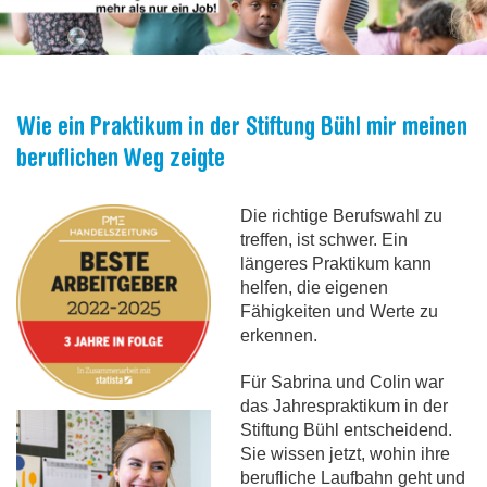
ohnen
ckerei-Konditorei
ohnen
arten- und Landschaftsbau
ermietung Ferienhaus Friedheim
estamentspende
ufnahme
tallwerkstatt
ufnahme
astronomie
pendenberatung
Wie ein Praktikum in der Stiftung Bühl mir meinen
beruflichen Weg zeigte
ternrat
ontagewerkstatt
ulinarische Geschenke
Die richtige Berufswahl zu
treffen, ist schwer. Ein
hreinerei
tallwerkstatt
längeres Praktikum kann
helfen, die eigenen
cility Services
hreinerei
Fähigkeiten und Werte zu
erkennen.
ontagewerkstatt
Für Sabrina und Colin war
das Jahrespraktikum in der
Stiftung Bühl entscheidend.
unstkarten-Shop
Sie wissen jetzt, wohin ihre
berufliche Laufbahn geht und